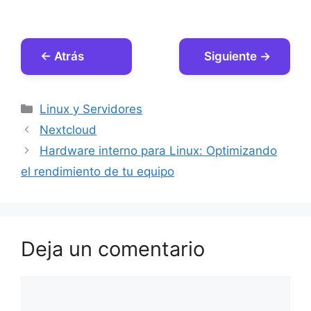
← Atrás
Siguiente →
Categorías
Linux y Servidores
Nextcloud
Hardware interno para Linux: Optimizando
el rendimiento de tu equipo
Deja un comentario
Comentario