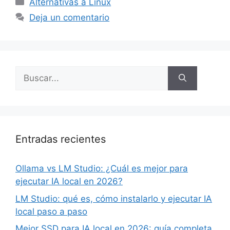
Categorías
Alternativas a Linux
Deja un comentario
Buscar:
Entradas recientes
Ollama vs LM Studio: ¿Cuál es mejor para
ejecutar IA local en 2026?
LM Studio: qué es, cómo instalarlo y ejecutar IA
local paso a paso
Mejor SSD para IA local en 2026: guía completa