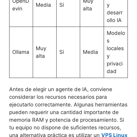
OpenD
Muy
Media
Sí
y
evin
alta
desarr
ollo IA
Modelo
s
Muy
locales
Ollama
Sí
Media
alta
y
privaci
dad
Antes de elegir un agente de IA, conviene
considerar los recursos necesarios para
ejecutarlo correctamente. Algunas herramientas
pueden requerir una cantidad importante de
memoria RAM y potencia de procesamiento. Si
tu equipo no dispone de suficientes recursos,
una alternativa práctica es utilizar un
VPS Linux