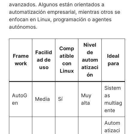
avanzados. Algunos están orientados a
automatización empresarial, mientras otros se
enfocan en Linux, programación o agentes
autónomos.
Nivel
Comp
Facilid
de
Frame
atible
Ideal
ad de
autom
work
con
para
uso
atizaci
Linux
ón
Sistem
AutoG
Muy
as
Media
Sí
en
alta
multiag
ente
Autom
atizaci