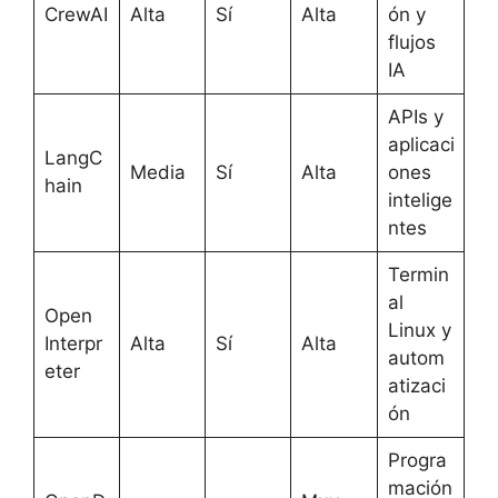
CrewAI
Alta
Sí
Alta
ón y
flujos
IA
APIs y
aplicaci
LangC
Media
Sí
Alta
ones
hain
intelige
ntes
Termin
al
Open
Linux y
Interpr
Alta
Sí
Alta
autom
eter
atizaci
ón
Progra
mación